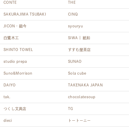
CONTE
THE
SAKURAJIMA TSUBAKI
CINQ
JICON・磁今
syouryu
白鷺木工
SIWA | 紙和
SHINTO TOWEL
すすむ屋茶店
studio prepa
SUNAO
Suno&Morrison
Sola cube
DAIYO
TAKENAKA JAPAN
tak.
chocolatesoup
つくし文具店
TG
dieci
トートーニー