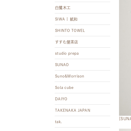
白鷺木工
SIWA | 紙和
SHINTO TOWEL
すすむ屋茶店
studio prepa
SUNAO
Suno&Morrison
Sola cube
DAIYO
TAKENAKA JAPAN
[SU
tak.