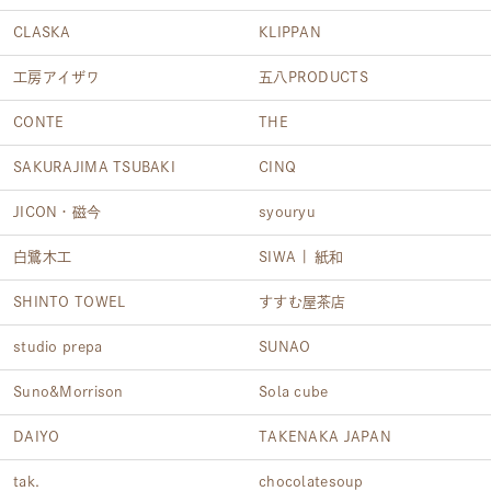
CLASKA
KLIPPAN
工房アイザワ
五八PRODUCTS
CONTE
THE
SAKURAJIMA TSUBAKI
CINQ
JICON・磁今
syouryu
白鷺木工
SIWA | 紙和
SHINTO TOWEL
すすむ屋茶店
studio prepa
SUNAO
Suno&Morrison
Sola cube
DAIYO
TAKENAKA JAPAN
tak.
chocolatesoup