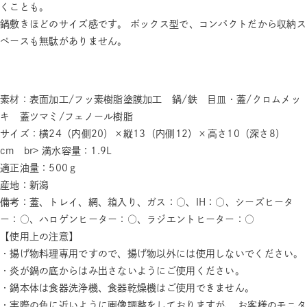
くことも。
鍋敷きほどのサイズ感です。 ボックス型で、コンパクトだから収納ス
ペースも無駄がありません。
素材：表面加工/フッ素樹脂塗膜加工 鍋/鉄 目皿・蓋/クロムメッ
キ 蓋ツマミ/フェノール樹脂
サイズ：横24（内側20）×縦13（内側12）×高さ10（深さ8）
cm br> 満水容量：1.9L
適正油量：500ｇ
産地：新潟
備考：蓋、トレイ、網、箱入り、ガス：○、IH：○、シーズヒータ
ー：○、ハロゲンヒーター：○、ラジエントヒーター：○
【使用上の注意】
・揚げ物料理専用ですので、揚げ物以外には使用しないでください。
・炎が鍋の底からはみ出さないようにご使用ください。
・鍋本体は食器洗浄機、食器乾燥機はご使用できません。
・実際の色に近いように画像調整をしておりますが、 お客様のモニタ