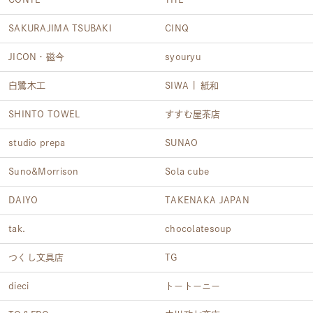
SAKURAJIMA TSUBAKI
CINQ
JICON・磁今
syouryu
白鷺木工
SIWA | 紙和
SHINTO TOWEL
すすむ屋茶店
studio prepa
SUNAO
Suno&Morrison
Sola cube
DAIYO
TAKENAKA JAPAN
tak.
chocolatesoup
つくし文具店
TG
dieci
トートーニー