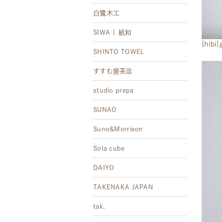
白鷺木工
SIWA | 紙和
[hib
SHINTO TOWEL
すすむ屋茶店
studio prepa
SUNAO
Suno&Morrison
Sola cube
DAIYO
TAKENAKA JAPAN
tak.