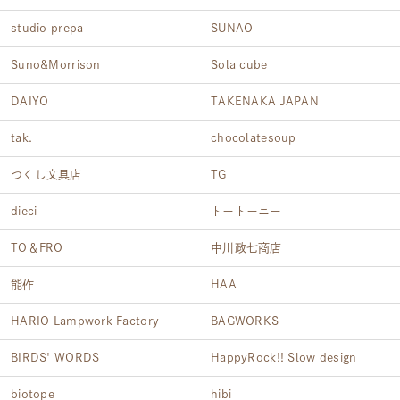
studio prepa
SUNAO
Suno&Morrison
Sola cube
DAIYO
TAKENAKA JAPAN
tak.
chocolatesoup
つくし文具店
TG
dieci
トートーニー
TO＆FRO
中川政七商店
能作
HAA
HARIO Lampwork Factory
BAGWORKS
BIRDS' WORDS
HappyRock!! Slow design
biotope
hibi