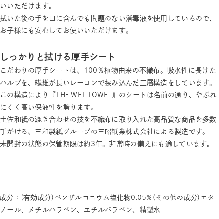
いいただけます。
拭いた後の手を口に含んでも問題のない消毒液を使用しているので、
お子様にも安心してお使いいただけます。
しっかりと拭ける厚手シート
こだわりの厚手シートは、100％植物由来の不織布。吸水性に長けた
パルプを、繊維が長いレーヨンで挟み込んだ三層構造をしています。
この構造により『THE WET TOWEL』のシートは名前の通り、やぶれ
にくく高い保液性を誇ります。
土佐和紙の漉き合わせの技を不織布に取り入れた高品質な商品を多数
手がける、三和製紙グループの三昭紙業株式会社による製造です。
未開封の状態の保管期限は約3年。非常時の備えにも適しています。
成分：(有効成分)ベンザルコニウム塩化物0.05% (その他の成分)エタ
ノール、メチルパラベン、エチルパラベン、精製水