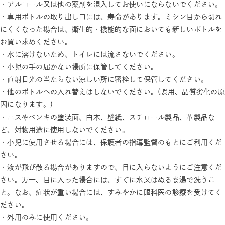
・アルコール又は他の薬剤を混入してお使いにならないでください。
・専用ボトルの取り出し口には、寿命があります。ミシン目から切れ
にくくなった場合は、衛生的・機能的な面においても新しいボトルを
お買い求めください。
・水に溶けないため、トイレには流さないでください。
・小児の手の届かない場所に保管してください。
・直射日光の当たらない涼しい所に密栓して保管してください。
・他のボトルへの入れ替えはしないでください。(誤用、品質劣化の原
因になります。)
・ニスやペンキの塗装面、白木、壁紙、スチロール製品、革製品な
ど、対物用途に使用しないでください。
・小児に使用させる場合には、保護者の指導監督のもとにご利用くだ
さい。
・液が飛び散る場合がありますので、目に入らないようにご注意くだ
さい。万一、目に入った場合には、すぐに水又はぬるま湯で洗うこ
と。なお、症状が重い場合には、すみやかに眼科医の診療を受けてく
ださい。
・外用のみに使用ください。