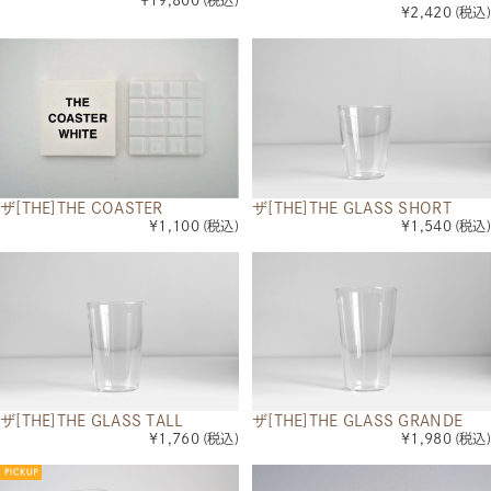
¥19,800
¥2,420
(税込)
ザ[THE]THE COASTER
ザ[THE]THE GLASS SHORT
¥1,100
(税込)
¥1,540
(税込)
ザ[THE]THE GLASS TALL
ザ[THE]THE GLASS GRANDE
¥1,760
(税込)
¥1,980
(税込)