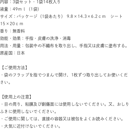
内容：3袋セット・1袋14枚入り
液量：49ｍｌ（1袋）
サイズ：パッケージ（1袋あたり） 9.8×14.3×6.2ｃｍ シート
15×20ｃｍ
香り：無香料
効能・効果：手指・皮膚の洗浄・消毒
用法・用量：包装中の不織布を取り出し、手指又は皮膚に塗布する。
原産国：日本
【ご使用方法】
・袋のフラップを指でつまんで開け、1枚ずつ取り出してお使いくだ
さい。
【使用上の注意】
・目の周り、粘膜及び創傷面には使用しないでください。又、おしり
ふきに使用しないでください。
・ご使用に関しては、直接の容器又は被包をよくお読みください。
・火気に近付けないでください。