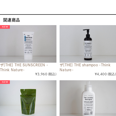
関連商品
ザ[THE] THE SUNSCREEN -
ザ[THE] THE shampoo -Think
Think Nature-
Nature-
¥3,960
(税込)
¥4,400
(税込)