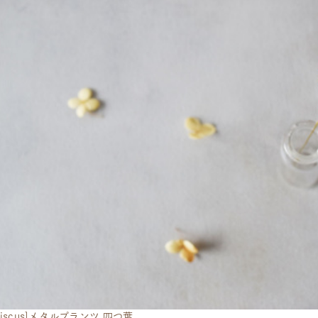
eriscus]メタルプランツ 四つ葉