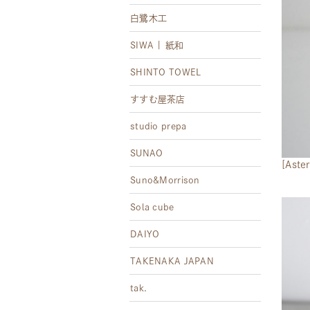
白鷺木工
SIWA | 紙和
SHINTO TOWEL
すすむ屋茶店
studio prepa
SUNAO
[Ast
Suno&Morrison
Sola cube
DAIYO
TAKENAKA JAPAN
tak.