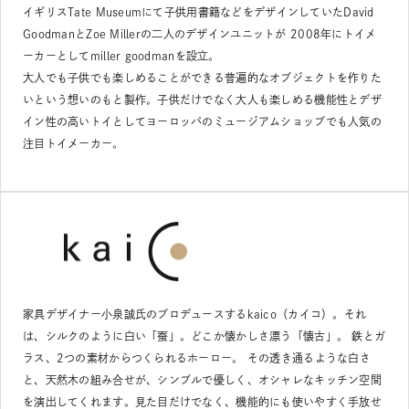
イギリスTate Museumにて子供用書籍などをデザインしていたDavid
GoodmanとZoe Millerの二人のデザインユニットが 2008年にトイメ
ーカーとしてmiller goodmanを設立。
大人でも子供でも楽しめることができる普遍的なオブジェクトを作りた
いという想いのもと製作。子供だけでなく大人も楽しめる機能性とデザ
イン性の高いトイとしてヨーロッパのミュージアムショップでも人気の
注目トイメーカー。
家具デザイナー小泉誠氏のプロデュースするkaico（カイコ）。それ
は、シルクのように白い「蚕」。どこか懐かしさ漂う「懐古」。 鉄とガ
ラス、2つの素材からつくられるホーロー。 その透き通るような白さ
と、天然木の組み合せが、シンプルで優しく、オシャレなキッチン空間
を演出してくれます。見た目だけでなく、機能的にも使いやすく手放せ