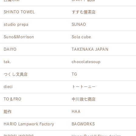
SHINTO TOWEL
すすむ屋茶店
studio prepa
SUNAO
Suno&Morrison
Sola cube
DAIYO
TAKENAKA JAPAN
tak.
chocolatesoup
つくし文具店
TG
dieci
トートーニー
TO＆FRO
中川政七商店
能作
HAA
HARIO Lampwork Factory
BAGWORKS