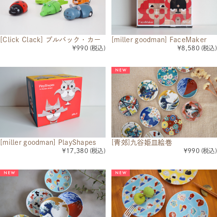
[miller goodman] FaceMaker
[Click Clack] プルバック・カー
¥8,580
(税込)
¥990
(税込)
[miller goodman] PlayShapes
[青郊]九谷姫皿絵巻
¥17,380
(税込)
¥990
(税込)