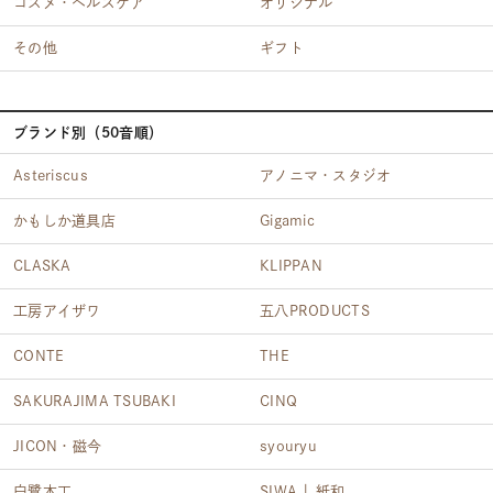
コスメ・ヘルスケア
オリジナル
その他
ギフト
ブランド別（50音順）
Asteriscus
アノニマ・スタジオ
かもしか道具店
Gigamic
CLASKA
KLIPPAN
工房アイザワ
五八PRODUCTS
CONTE
THE
SAKURAJIMA TSUBAKI
CINQ
JICON・磁今
syouryu
白鷺木工
SIWA | 紙和