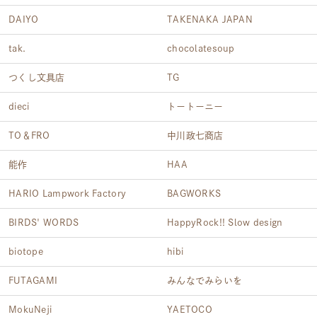
DAIYO
TAKENAKA JAPAN
tak.
chocolatesoup
つくし文具店
TG
dieci
トートーニー
TO＆FRO
中川政七商店
能作
HAA
HARIO Lampwork Factory
BAGWORKS
BIRDS' WORDS
HappyRock!! Slow design
biotope
hibi
FUTAGAMI
みんなでみらいを
MokuNeji
YAETOCO