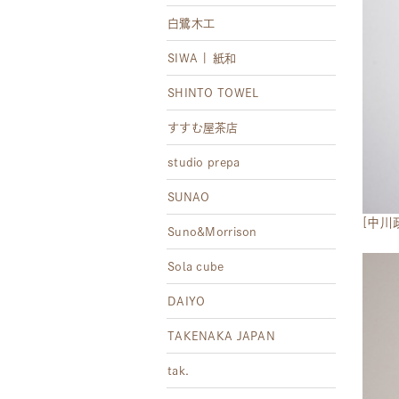
白鷺木工
SIWA | 紙和
SHINTO TOWEL
すすむ屋茶店
studio prepa
SUNAO
[中川
Suno&Morrison
Sola cube
DAIYO
TAKENAKA JAPAN
tak.