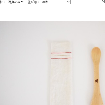
6
切替：
並び順：