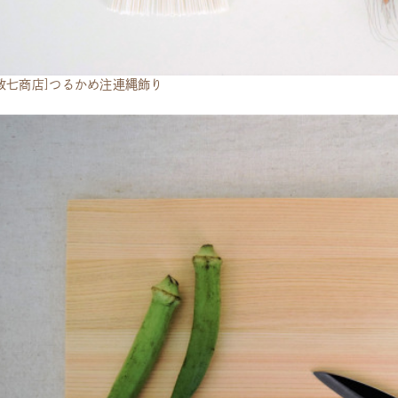
政七商店]つるかめ注連縄飾り