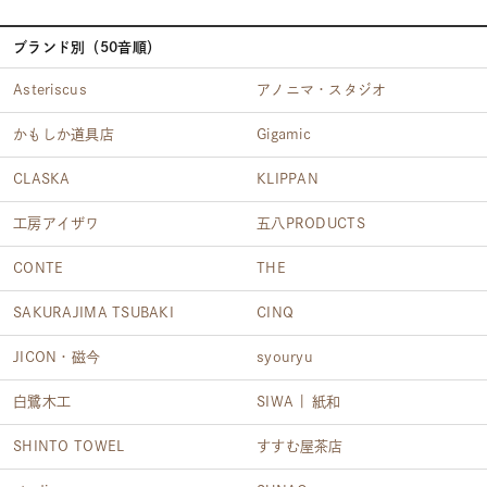
ブランド別（50音順）
Asteriscus
アノニマ・スタジオ
かもしか道具店
Gigamic
CLASKA
KLIPPAN
工房アイザワ
五八PRODUCTS
CONTE
THE
SAKURAJIMA TSUBAKI
CINQ
JICON・磁今
syouryu
白鷺木工
SIWA | 紙和
SHINTO TOWEL
すすむ屋茶店