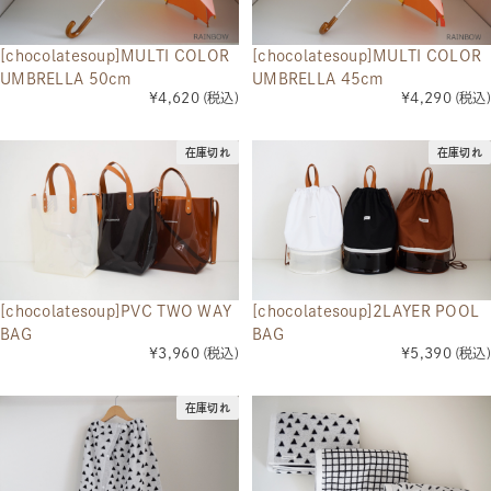
[chocolatesoup]MULTI COLOR
[chocolatesoup]MULTI COLOR
UMBRELLA 50cm
UMBRELLA 45cm
¥4,620
(税込)
¥4,290
(税込)
在庫切れ
在庫切れ
[chocolatesoup]PVC TWO WAY
[chocolatesoup]2LAYER POOL
BAG
BAG
¥3,960
(税込)
¥5,390
(税込)
在庫切れ