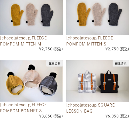
[chocolatesoup]FLEECE
[chocolatesoup]FLEECE
POMPOM MITTEN M
POMPOM MITTEN S
¥2,750
(税込)
¥2,750
(税込)
在庫切れ
在庫切れ
[chocolatesoup]FLEECE
[chocolatesoup]SQUARE
POMPOM BONNET S
LESSON BAG
¥3,850
(税込)
¥6,050
(税込)