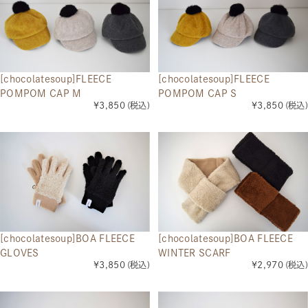
[chocolatesoup]FLEECE
[chocolatesoup]FLEECE
POMPOM CAP M
POMPOM CAP S
¥3,850
(税込)
¥3,850
(税込)
[chocolatesoup]BOA FLEECE
[chocolatesoup]BOA FLEECE
GLOVES
WINTER SCARF
¥3,850
(税込)
¥2,970
(税込)