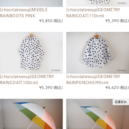
[chocolatesoup]MIDDLE
[chocolatesoup]GEOMETRY
RAINBOOTS PINK
RAINCOAT(110cm)
¥3,850
(税込)
¥5,390
(税込)
[chocolatesoup]GEOMETRY
[chocolatesoup]GEOMETRY
RAINCOAT(100cm)
RAINPONCHO(90cm)
¥5,390
(税込)
¥4,620
(税込)
在庫切れ