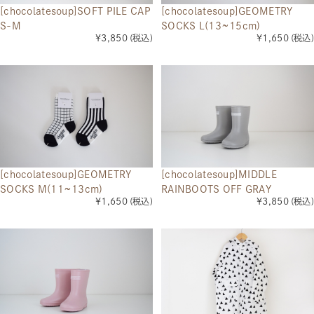
[chocolatesoup]SOFT PILE CAP
[chocolatesoup]GEOMETRY
S-M
SOCKS L(13~15cm)
¥3,850
(税込)
¥1,650
(税込)
[chocolatesoup]GEOMETRY
[chocolatesoup]MIDDLE
SOCKS M(11~13cm)
RAINBOOTS OFF GRAY
¥1,650
(税込)
¥3,850
(税込)