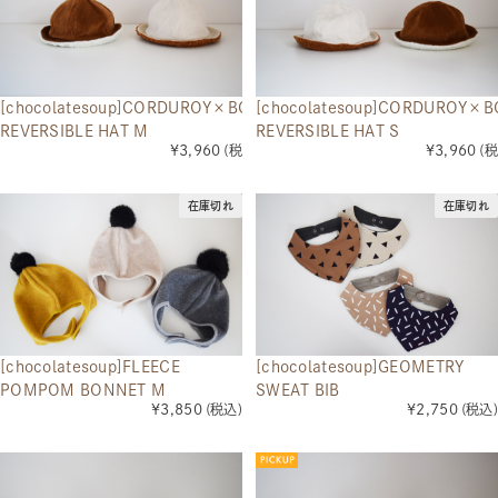
[chocolatesoup]CORDUROY×BOA
[chocolatesoup]CORDUROY×B
REVERSIBLE HAT M
REVERSIBLE HAT S
¥3,960
(税込)
¥3,960
(税
在庫切れ
在庫切れ
[chocolatesoup]FLEECE
[chocolatesoup]GEOMETRY
POMPOM BONNET M
SWEAT BIB
¥3,850
(税込)
¥2,750
(税込)