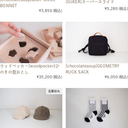
[GiiKER]スーパースライド
BONNET
¥5,280
(税込)
¥3,850
(税込)
ウッドペッカー[woodpecker]ひ
[chocolatesoup]GEOMETRY
のきの型おとし
RUCK SACK
¥35,200
(税込)
¥6,050
(税込)
在庫切れ