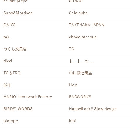
studio prepa
SUNAO
Suno&Morrison
Sola cube
DAIYO
TAKENAKA JAPAN
tak.
chocolatesoup
つくし文具店
TG
dieci
トートーニー
TO＆FRO
中川政七商店
能作
HAA
HARIO Lampwork Factory
BAGWORKS
BIRDS' WORDS
HappyRock!! Slow design
biotope
hibi