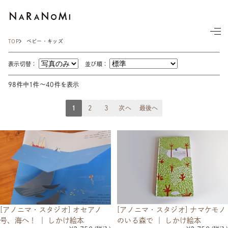
ならの実
TOP
ベビー・キッズ
表示切替：
並び順：
98件中1件～40件を表示
1
2
3
次へ
最後へ
[アノニマ・スタジオ] ナマケモノ
[アノニマ・スタジオ] オセアノ
のいる森で ｜ しかけ絵本
号、海へ！ ｜ しかけ絵本