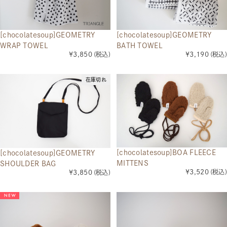
[chocolatesoup]GEOMETRY
[chocolatesoup]GEOMETRY
WRAP TOWEL
BATH TOWEL
¥3,850
(税込)
¥3,190
(税込)
在庫切れ
[chocolatesoup]BOA FLEECE
[chocolatesoup]GEOMETRY
MITTENS
SHOULDER BAG
¥3,520
(税込)
¥3,850
(税込)