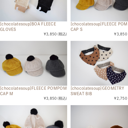
[chocolatesoup]BOA FLEECE
[chocolatesoup]FLEECE PO
GLOVES
CAP S
¥3,850
(税込)
¥3,850
[chocolatesoup]FLEECE POMPOM
[chocolatesoup]GEOMETRY
CAP M
SWEAT BIB
¥3,850
(税込)
¥2,750