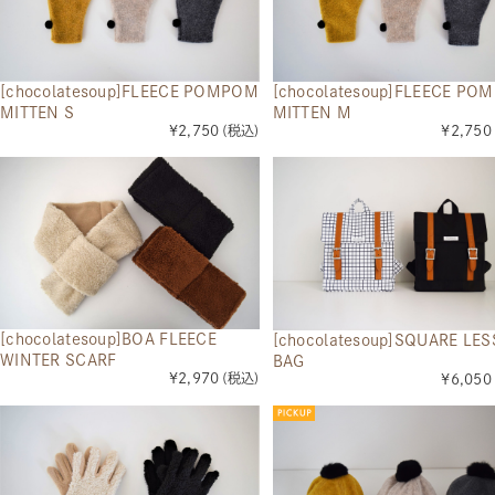
[chocolatesoup]FLEECE POMPOM
[chocolatesoup]FLEECE PO
MITTEN S
MITTEN M
¥2,750
(税込)
¥2,750
[chocolatesoup]BOA FLEECE
[chocolatesoup]SQUARE LE
WINTER SCARF
BAG
¥2,970
(税込)
¥6,050