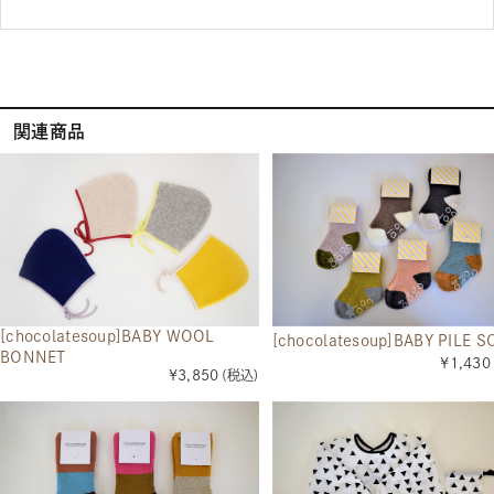
関連商品
[chocolatesoup]BABY WOOL
[chocolatesoup]BABY PILE S
BONNET
¥1,430
¥3,850
(税込)