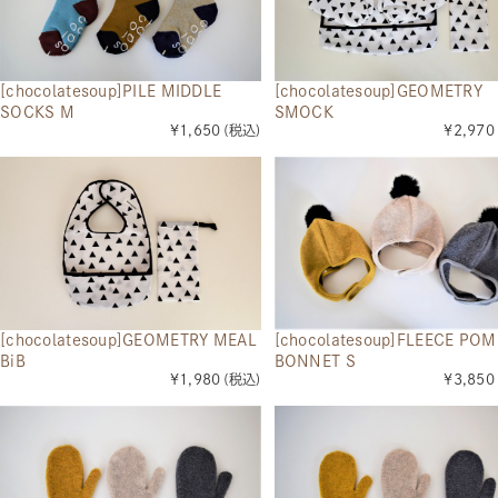
[chocolatesoup]PILE MIDDLE
[chocolatesoup]GEOMETRY
SOCKS M
SMOCK
¥1,650
(税込)
¥2,970
[chocolatesoup]GEOMETRY MEAL
[chocolatesoup]FLEECE PO
BiB
BONNET S
¥1,980
(税込)
¥3,850