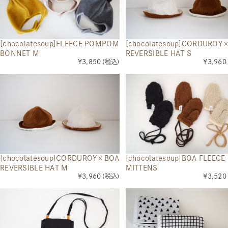
[chocolatesoup]FLEECE POMPOM
[chocolatesoup]CORDUROY
BONNET M
REVERSIBLE HAT S
¥3,850
(税込)
¥3,960
[chocolatesoup]BOA FLEECE
[chocolatesoup]CORDUROY×BOA
MITTENS
REVERSIBLE HAT M
¥3,520
¥3,960
(税込)