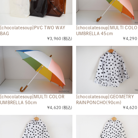
[chocolatesoup]PVC TWO WAY
[chocolatesoup]MULTI COLO
BAG
UMBRELLA 45cm
¥3,960
(税込)
¥4,290
[chocolatesoup]MULTI COLOR
[chocolatesoup]GEOMETRY
UMBRELLA 50cm
RAINPONCHO(90cm)
¥4,620
(税込)
¥4,620