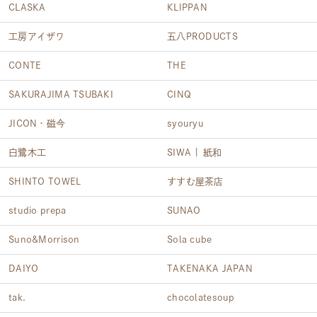
CLASKA
KLIPPAN
工房アイザワ
五八PRODUCTS
CONTE
THE
SAKURAJIMA TSUBAKI
CINQ
JICON・磁今
syouryu
白鷺木工
SIWA | 紙和
SHINTO TOWEL
すすむ屋茶店
studio prepa
SUNAO
Suno&Morrison
Sola cube
DAIYO
TAKENAKA JAPAN
tak.
chocolatesoup