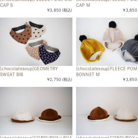
CAP S
CAP M
¥3,850
(税込)
¥3,850
[chocolatesoup]GEOMETRY
[chocolatesoup]FLEECE PO
SWEAT BIB
BONNET M
¥2,750
(税込)
¥3,850
[chocolatesoup]CORDUROY×BOA
[chocolatesoup]CORDUROY