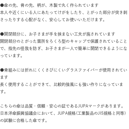
●傘の先、骨の先、柄が、木製で丸く作られています
本人や近くにいる人にあたってけがをしたり、とがった部分が突き刺
さったりする心配がなく、安心してお使いいただけます。
●開閉部分に、お子さまが手を挟まない工夫が施されています
開閉部分のとがった箇所をろくろ型のキャップで保護されていること
で、指先の怪我を防ぎ、お子さまが一人で簡単に開閉できるようにな
っています。
●骨組みには折れにくくさびにくいグラスファイバーが使用されてい
ます
長く使用することができて、比較的強風にも強い作りになっていま
す。
こちらの傘は品質・信頼・安心の証であるJUPAマークがあります。
日本洋傘振興協議会において、JUPA規格(工業製品のJIS規格と同等)
の試験に合格した傘です。