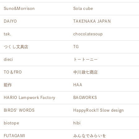
Suno&Morrison
Sola cube
DAIYO
TAKENAKA JAPAN
tak.
chocolatesoup
つくし文具店
TG
dieci
トートーニー
TO＆FRO
中川政七商店
能作
HAA
HARIO Lampwork Factory
BAGWORKS
BIRDS' WORDS
HappyRock!! Slow design
biotope
hibi
FUTAGAMI
みんなでみらいを