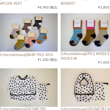
APLON VEST
BONNET
¥4,950
(税込)
¥3,850
[chocolatesoup]PILE MIDDLE
[chocolatesoup]BABY PILE SOX
SOCKS M
¥1,430
(税込)
¥1,650
[chocolatesoup]GEOMETRY
[chocolatesoup]GEOMETRY 