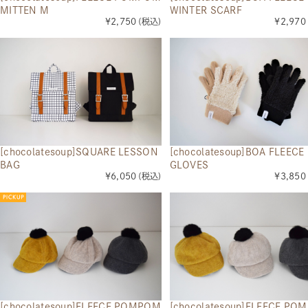
MITTEN M
WINTER SCARF
¥2,750
(税込)
¥2,970
[chocolatesoup]BOA FLEECE
[chocolatesoup]SQUARE LESSON
GLOVES
BAG
¥3,850
¥6,050
(税込)
[chocolatesoup]FLEECE POMPOM
[chocolatesoup]FLEECE PO