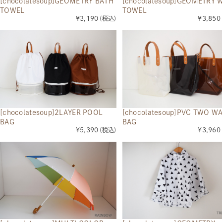
[chocolatesoup]GEOMETRY BATH
[chocolatesoup]GEOMETRY 
TOWEL
TOWEL
¥3,190
(税込)
¥3,850
[chocolatesoup]2LAYER POOL
[chocolatesoup]PVC TWO W
BAG
BAG
¥5,390
(税込)
¥3,960