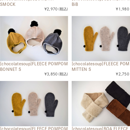
SMOCK
BiB
¥2,970
(税込)
¥1,980
[chocolatesoup]FLEECE POMPOM
[chocolatesoup]FLEECE PO
BONNET S
MITTEN S
¥3,850
(税込)
¥2,750
[chocolatesoup]FLEECE POMPOM
[chocolatesoup]BOA FLEECE