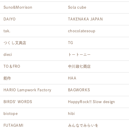
Suno&Morrison
Sola cube
DAIYO
TAKENAKA JAPAN
tak.
chocolatesoup
つくし文具店
TG
dieci
トートーニー
TO＆FRO
中川政七商店
能作
HAA
HARIO Lampwork Factory
BAGWORKS
BIRDS' WORDS
HappyRock!! Slow design
biotope
hibi
FUTAGAMI
みんなでみらいを