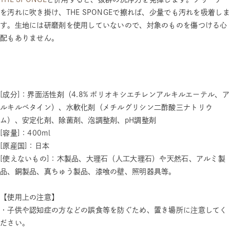
を汚れに吹き掛け、THE SPONGEで擦れば、少量でも汚れを吸着しま
す。生地には研磨剤を使用していないので、対象のものを傷つける心
配もありません。
[成分]：界面活性剤（4.8% ポリオキシエチレンアルキルエーテル、ア
ルキルベタイン）、水軟化剤（メチルグリシン二酢酸三ナトリウ
ム）、安定化剤、除菌剤、泡調整剤、pH調整剤
[容量]：400ml
[原産国]：日本
[使えないもの]：木製品、大理石（人工大理石）や天然石、アルミ製
品、銅製品、真ちゅう製品、漆喰の壁、照明器具等。
【使用上の注意】
・子供や認知症の方などの誤食等を防ぐため、置き場所に注意してく
ださい。