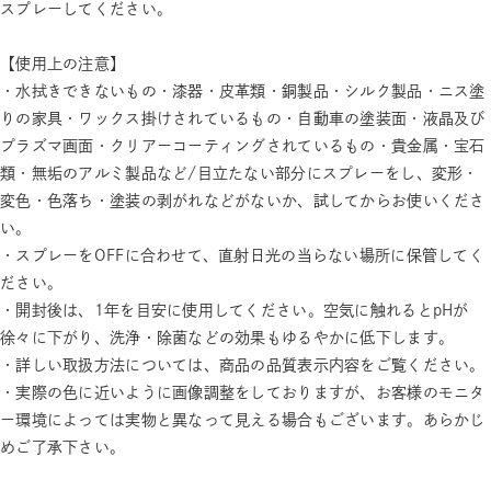
スプレーしてください。
【使用上の注意】
・水拭きできないもの・漆器・皮革類・銅製品・シルク製品・ニス塗
りの家具・ワックス掛けされているもの・自動車の塗装面・液晶及び
プラズマ画面・クリアーコーティングされているもの・貴金属・宝石
類・無垢のアルミ製品など/目立たない部分にスプレーをし、変形・
変色・色落ち・塗装の剥がれなどがないか、試してからお使いくださ
い。
・スプレーをOFFに合わせて、直射日光の当らない場所に保管してく
ださい。
・開封後は、1年を目安に使用してください。空気に触れるとpHが
徐々に下がり、洗浄・除菌などの効果もゆるやかに低下します。
・詳しい取扱方法については、商品の品質表示内容をご覧ください。
・実際の色に近いように画像調整をしておりますが、お客様のモニタ
ー環境によっては実物と異なって見える場合もございます。あらかじ
めご了承下さい。