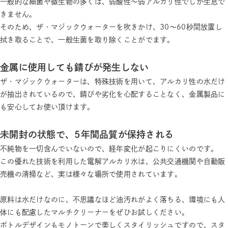
一般的な細菌や微生物の多くは、弱酸性～弱アルカリ性でしか生息で
きません。
そのため、ザ・マジックウォーターを吹きかけ、30～60秒間放置し
拭き取ることで、一般生菌を取り除くことがでます。
金属に使用しても錆びが発生しない
ザ・マジックウォーターは、特殊技術を用いて、アルカリ性の水だけ
が抽出されているので、錆びや劣化を心配することなく、金属製品に
も安心してお使い頂けます。
未開封の状態で、5年間品質が保持される
不純物を一切含んでいないので、経年変化が起こりにくいのです。
この優れた技術を利用した電解アルカリ水は、公共交通機関や自動販
売機の清掃など、実は様々な場所で使用されています。
原料は水だけなのに、不思議なほど油汚れがよく落ちる、環境にも人
体にも配慮したマルチクリーナーをぜひお試しください。
ボトルデザインもモノトーンで美しくスタイリッシュですので、スタ