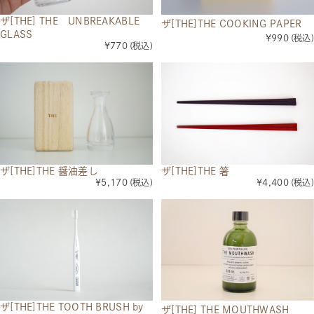
ザ[THE] THE UNBREAKABLE
ザ[THE]THE COOKING PAPER
GLASS
¥990
(税込)
¥770
(税込)
ザ[THE]THE 醤油差し
ザ[THE]THE 箸
¥5,170
(税込)
¥4,400
(税込)
ザ[THE]THE TOOTH BRUSH by
ザ[THE] THE MOUTHWASH