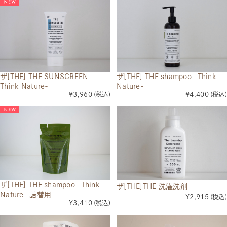
ザ[THE] THE SUNSCREEN -
ザ[THE] THE shampoo -Think
Think Nature-
Nature-
¥3,960
(税込)
¥4,400
(税込)
ザ[THE] THE shampoo -Think
ザ[THE]THE 洗濯洗剤
Nature- 詰替用
¥2,915
(税込)
¥3,410
(税込)