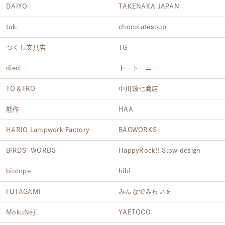
DAIYO
TAKENAKA JAPAN
tak.
chocolatesoup
つくし文具店
TG
dieci
トートーニー
TO＆FRO
中川政七商店
能作
HAA
HARIO Lampwork Factory
BAGWORKS
BIRDS' WORDS
HappyRock!! Slow design
biotope
hibi
FUTAGAMI
みんなでみらいを
MokuNeji
YAETOCO