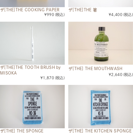
ザ[THE]THE COOKING PAPER
ザ[THE]THE 箸
¥990
(税込)
¥4,400
(税込)
ザ[THE]THE TOOTH BRUSH by
ザ[THE] THE MOUTHWASH
MISOKA
¥2,640
(税込)
¥1,870
(税込)
ザ[THE] THE SPONGE
ザ[THE] THE KITCHEN SPONGE