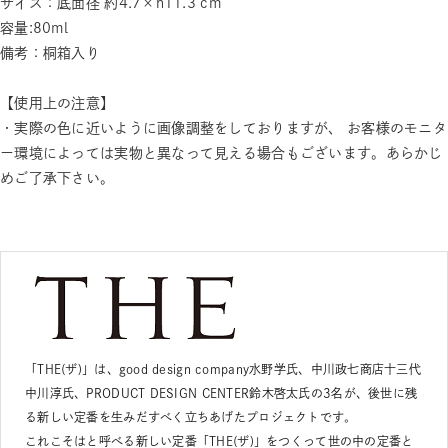
サイズ：底面径 約4.7×h11.3 cm
容量:80ml
備考：桐箱入り
【使用上の注意】
・実際の色に近いように画像調整をしておりますが、 お客様のモニタ
ー環境によっては実物と異なって見える場合もございます。あらかじ
めご了承下さい。
「THE(ザ)」は、good design company水野学氏、中川政七商店十三代
中川淳氏、PRODUCT DESIGN CENTER鈴木啓太氏の3名が、後世に残
る新しい定番を生みだすべく立ちあげたプロジェクトです。
これこそはと呼べる新しい定番「THE(ザ)」をつくって世の中の定番と