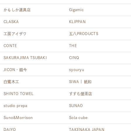
かもしか道具店
Gigamic
CLASKA
KLIPPAN
工房アイザワ
五八PRODUCTS
CONTE
THE
SAKURAJIMA TSUBAKI
CINQ
JICON・磁今
syouryu
白鷺木工
SIWA | 紙和
SHINTO TOWEL
すすむ屋茶店
studio prepa
SUNAO
Suno&Morrison
Sola cube
DAIYO
TAKENAKA JAPAN