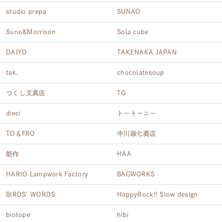
studio prepa
SUNAO
Suno&Morrison
Sola cube
DAIYO
TAKENAKA JAPAN
tak.
chocolatesoup
つくし文具店
TG
dieci
トートーニー
TO＆FRO
中川政七商店
能作
HAA
HARIO Lampwork Factory
BAGWORKS
BIRDS' WORDS
HappyRock!! Slow design
biotope
hibi