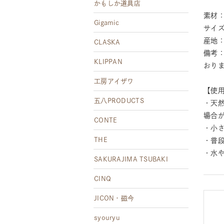
かもしか道具店
素材：
Gigamic
サイズ
産地
CLASKA
備考
KLIPPAN
おり
工房アイザワ
【使
五八PRODUCTS
・天
場合
CONTE
・小
THE
・普
・水
SAKURAJIMA TSUBAKI
CINQ
JICON・磁今
syouryu