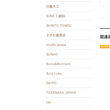
白鷺木工
SIWA | 紙和
SHINTO TOWEL
すすむ屋茶店
関連
studio prepa
SUNAO
Suno&Morrison
Sola cube
DAIYO
TAKENAKA JAPAN
tak.