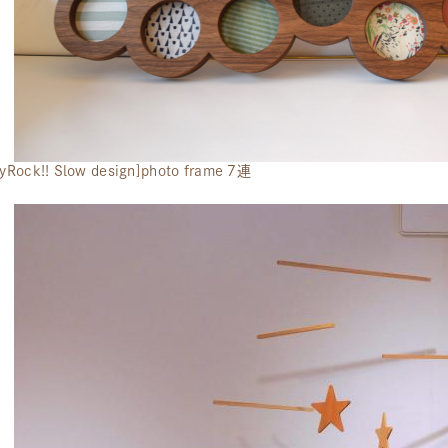
yRock!! Slow design]photo frame 7連