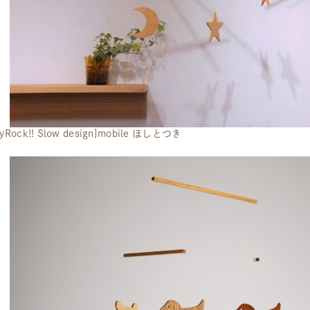
yRock!! Slow design]mobile ほしとつき