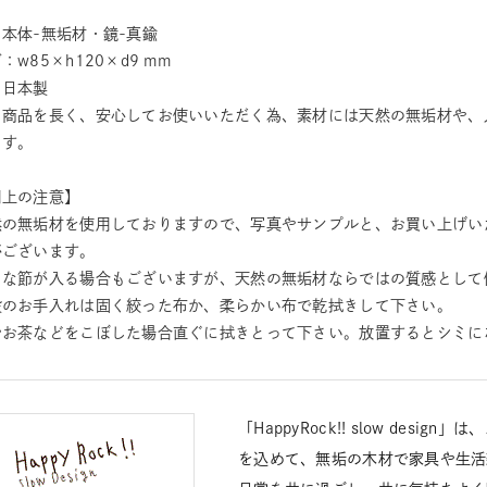
本体-無垢材・鏡-真鍮
：w85×h120×d9 mm
：日本製
：商品を長く、安心してお使いいただく為、素材には天然の無垢材や、
ます。
用上の注意】
然の無垢材を使用しておりますので、写真やサンプルと、お買い上げい
がございます。
さな節が入る場合もございますが、天然の無垢材ならではの質感として
段のお手入れは固く絞った布か、柔らかい布で乾拭きして下さい。
やお茶などをこぼした場合直ぐに拭きとって下さい。放置するとシミに
「HappyRock!! slow des
を込めて、無垢の木材で家具や生活