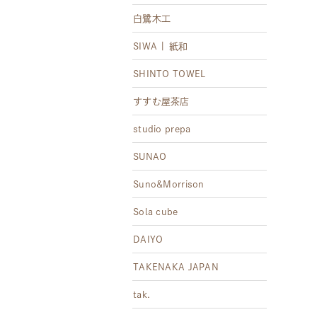
白鷺木工
SIWA | 紙和
SHINTO TOWEL
すすむ屋茶店
studio prepa
SUNAO
Suno&Morrison
Sola cube
DAIYO
TAKENAKA JAPAN
tak.