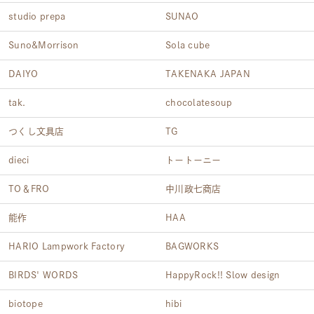
studio prepa
SUNAO
Suno&Morrison
Sola cube
DAIYO
TAKENAKA JAPAN
tak.
chocolatesoup
つくし文具店
TG
dieci
トートーニー
TO＆FRO
中川政七商店
能作
HAA
HARIO Lampwork Factory
BAGWORKS
BIRDS' WORDS
HappyRock!! Slow design
biotope
hibi