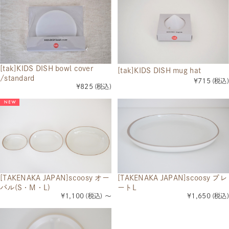
[tak]KIDS DISH bowl cover
[tak]KIDS DISH mug hat
/standard
¥715
(税込)
¥825
(税込)
[TAKENAKA JAPAN]scoosy オー
[TAKENAKA JAPAN]scoosy プレ
バル(S・M・L)
ートL
¥1,100
(税込)
～
¥1,650
(税込)