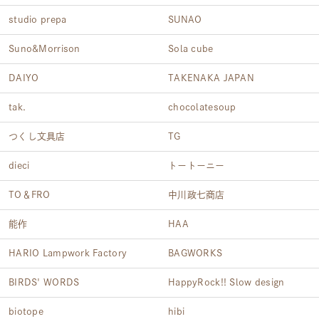
studio prepa
SUNAO
Suno&Morrison
Sola cube
DAIYO
TAKENAKA JAPAN
tak.
chocolatesoup
つくし文具店
TG
dieci
トートーニー
TO＆FRO
中川政七商店
能作
HAA
HARIO Lampwork Factory
BAGWORKS
BIRDS' WORDS
HappyRock!! Slow design
biotope
hibi