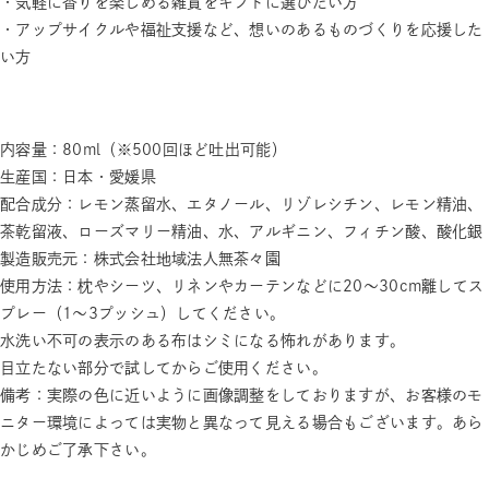
・気軽に香りを楽しめる雑貨をギフトに選びたい方
・アップサイクルや福祉支援など、想いのあるものづくりを応援した
い方
内容量：80ml（※500回ほど吐出可能）
生産国：日本・愛媛県
配合成分：レモン蒸留水、エタノール、リゾレシチン、レモン精油、
茶乾留液、ローズマリー精油、水、アルギニン、フィチン酸、酸化銀
製造販売元：株式会社地域法人無茶々園
使用方法：枕やシーツ、リネンやカーテンなどに20～30cm離してス
プレー（1～3プッシュ）してください。
水洗い不可の表示のある布はシミになる怖れがあります。
目立たない部分で試してからご使用ください。
備考：実際の色に近いように画像調整をしておりますが、お客様のモ
ニター環境によっては実物と異なって見える場合もございます。あら
かじめご了承下さい。