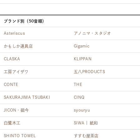
ブランド別（50音順）
Asteriscus
アノニマ・スタジオ
かもしか道具店
Gigamic
CLASKA
KLIPPAN
工房アイザワ
五八PRODUCTS
CONTE
THE
SAKURAJIMA TSUBAKI
CINQ
JICON・磁今
syouryu
白鷺木工
SIWA | 紙和
SHINTO TOWEL
すすむ屋茶店