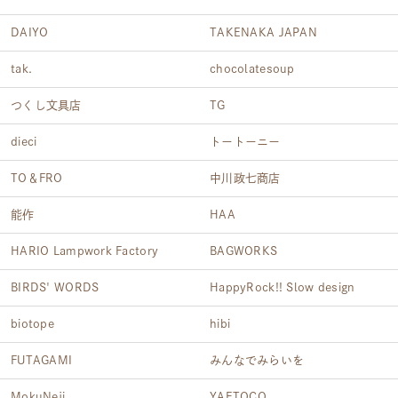
DAIYO
TAKENAKA JAPAN
tak.
chocolatesoup
つくし文具店
TG
dieci
トートーニー
TO＆FRO
中川政七商店
能作
HAA
HARIO Lampwork Factory
BAGWORKS
BIRDS' WORDS
HappyRock!! Slow design
biotope
hibi
FUTAGAMI
みんなでみらいを
MokuNeji
YAETOCO