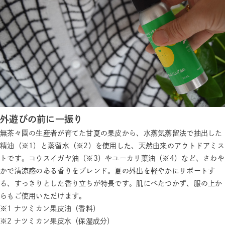
外遊びの前に一振り
無茶々園の生産者が育てた甘夏の果皮から、水蒸気蒸留法で抽出した
精油（※1）と蒸留水（※2）を使用した、天然由来のアウトドアミス
トです。コウスイガヤ油（※3）やユーカリ葉油（※4）など、さわや
かで清涼感のある香りをブレンド。夏の外出を軽やかにサポートす
る、すっきりとした香り立ちが特長です。肌にべたつかず、服の上か
らもご使用いただけます。
※1 ナツミカン果皮油（香料）
※2 ナツミカン果皮水（保湿成分）