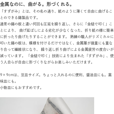
金属なのに、曲がる。形づくれる。
「すずがみ」とは、その名の通り、紙のように薄くて自由に曲げるこ
とのできる錫製品です。
通常の錫の板と違い何回も圧延を繰り返し、さらに「金槌で叩く」こ
とにより、 曲げ延ばしによる劣化が少なくなった、折り紙の様に簡単
に折ったり曲げたりすることができます。 熟練の職人がリズミカルに
叩いた錫の板は、模様を付けるだけではなく、金属層が幾重にも重な
り合って繊維状になり、 繰り返し折り曲げによる金属疲労の度合いが
減っています。 「金槌で叩く」技術により生まれた「すずがみ」、使
う人自らが自由に形づくりながらお楽しみいただけます。
9×9cmは、豆皿サイズ。ちょっと入れるのに便利、醤油皿にも。薬
味皿にも。
小物皿にもおすすめです。