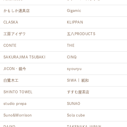
かもしか道具店
Gigamic
CLASKA
KLIPPAN
工房アイザワ
五八PRODUCTS
CONTE
THE
SAKURAJIMA TSUBAKI
CINQ
JICON・磁今
syouryu
白鷺木工
SIWA | 紙和
SHINTO TOWEL
すすむ屋茶店
studio prepa
SUNAO
Suno&Morrison
Sola cube
DAIYO
TAKENAKA JAPAN