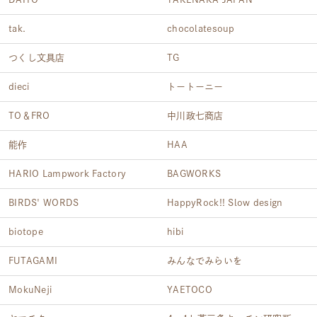
tak.
chocolatesoup
つくし文具店
TG
dieci
トートーニー
TO＆FRO
中川政七商店
能作
HAA
HARIO Lampwork Factory
BAGWORKS
BIRDS' WORDS
HappyRock!! Slow design
biotope
hibi
FUTAGAMI
みんなでみらいを
MokuNeji
YAETOCO