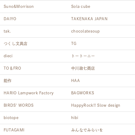
Suno&Morrison
Sola cube
DAIYO
TAKENAKA JAPAN
tak.
chocolatesoup
つくし文具店
TG
dieci
トートーニー
TO＆FRO
中川政七商店
能作
HAA
HARIO Lampwork Factory
BAGWORKS
BIRDS' WORDS
HappyRock!! Slow design
biotope
hibi
FUTAGAMI
みんなでみらいを