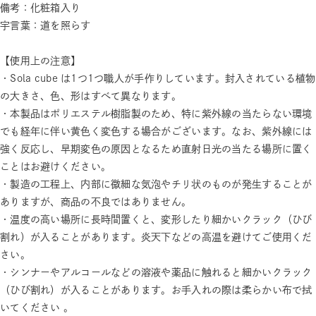
備考：化粧箱入り
宇言葉：道を照らす
【使用上の注意】
・Sola cube は1つ1つ職人が手作りしています。封入されている植物
の大きさ、色、形はすべて異なります。
・本製品はポリエステル樹脂製のため、特に紫外線の当たらない環境
でも経年に伴い黄色く変色する場合がございます。なお、紫外線には
強く反応し、早期変色の原因となるため直射日光の当たる場所に置く
ことはお避けください。
・製造の工程上、内部に微細な気泡やチリ状のものが発生することが
ありますが、商品の不良ではありません。
・温度の高い場所に長時間置くと、変形したり細かいクラック（ひび
割れ）が入ることがあります。炎天下などの高温を避けてご使用くだ
さい。
・シンナーやアルコールなどの溶液や薬品に触れると細かいクラック
（ひび割れ）が入ることがあります。お手入れの際は柔らかい布で拭
いてください 。