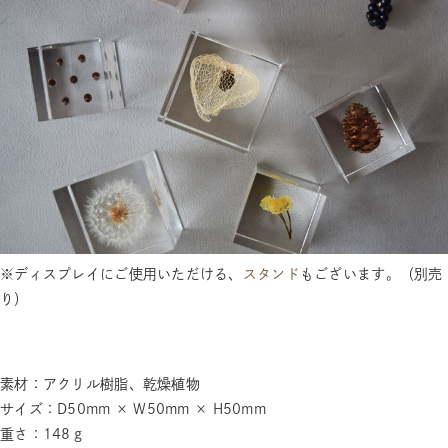
※ディスプレイにご使用いただける、
スタンド
もございます。（別売
り）
素材：アクリル樹脂、乾燥植物
サイズ：D50mm × W50mm × H50mm
重さ：148ｇ