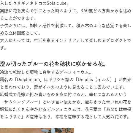
入したウサギノネドコのSola cube。
実際に花を摘んで手にとった時のように、360度どの方向からも眺め
ることができます。
子供たちには、知性と感性を刺激して、積み木のような感覚でも楽し
める立体図鑑として。
大人にとっては、生活を彩るインテリアとして楽しめるプロダクトで
す。
澄み切ったブルーの花を穂状に咲かせる花。
冷涼で乾燥した環境に自生するデルフィニウム。
属名の「Delphinium」はギリシャ語の「Delphis（イルカ）」が由来
と言われており、蕾がイルカのように見えることに因んでいます。
結婚式で花嫁が何か青いものを身に付けると、幸せになれるという
「サムシングブルー」という言い伝えから、澄みきった青い色の花を
穂状にたくさん咲かせるデルフィニウムは、花言葉の「あなたは幸福
をふりまく」の意味もあり、幸福を意味する花として人気の花です。