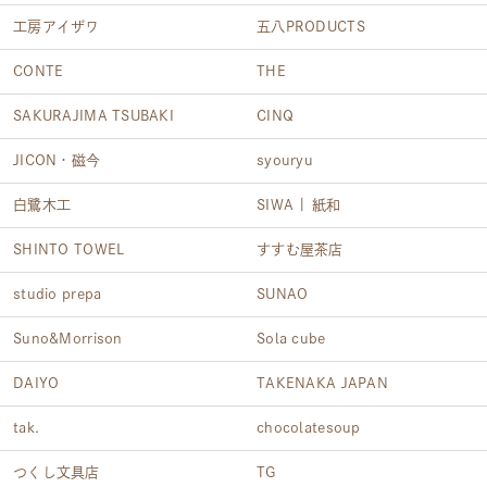
工房アイザワ
五八PRODUCTS
CONTE
THE
SAKURAJIMA TSUBAKI
CINQ
JICON・磁今
syouryu
白鷺木工
SIWA | 紙和
SHINTO TOWEL
すすむ屋茶店
studio prepa
SUNAO
Suno&Morrison
Sola cube
DAIYO
TAKENAKA JAPAN
tak.
chocolatesoup
つくし文具店
TG