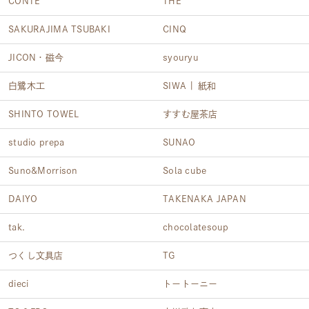
CONTE
THE
SAKURAJIMA TSUBAKI
CINQ
JICON・磁今
syouryu
白鷺木工
SIWA | 紙和
SHINTO TOWEL
すすむ屋茶店
studio prepa
SUNAO
Suno&Morrison
Sola cube
DAIYO
TAKENAKA JAPAN
tak.
chocolatesoup
つくし文具店
TG
dieci
トートーニー