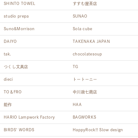
SHINTO TOWEL
すすむ屋茶店
studio prepa
SUNAO
Suno&Morrison
Sola cube
DAIYO
TAKENAKA JAPAN
tak.
chocolatesoup
つくし文具店
TG
dieci
トートーニー
TO＆FRO
中川政七商店
能作
HAA
HARIO Lampwork Factory
BAGWORKS
BIRDS' WORDS
HappyRock!! Slow design