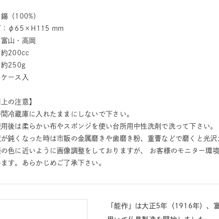
錫（100%）
：φ65×H115 mm
：富山・高岡
約200cc
約250g
：ケース入
用上の注意】
時間冷蔵庫に入れたままにしないで下さい。
使用後は柔らかい布やスポンジを使い台所用中性洗剤で洗って下さい。
沢が鈍くなった時は市販の金属磨きや歯磨き粉、重曹などで磨くと光沢
際の色に近いように画像調整をしておりますが、 お客様のモニター環
います。あらかじめご了承下さい。
「能作」は大正5年（1916年）、