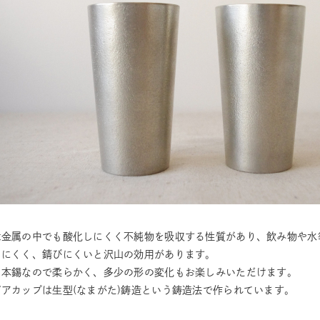
は金属の中でも酸化しにくく不純物を吸収する性質があり、飲み物や水
しにくく、錆びにくいと沢山の効用があります。
、本錫なので柔らかく、多少の形の変化もお楽しみいただけます。
ビアカップは生型(なまがた)鋳造という鋳造法で作られています。