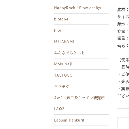
HappyRock!! Slow design
素材：
サイズ
biotope
産地
hibi
容量：
重量：
FUTAGAMI
備考
みんなでみらいを
【使
MokuNeji
・長
・ご
YAETOCO
・光
ヤマチク
・実
ござ
4ｗ1ｈ燕三条キッチン研究所
LAQ2
Lapuan Kankurit