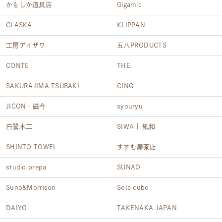
かもしか道具店
Gigamic
CLASKA
KLIPPAN
工房アイザワ
五八PRODUCTS
CONTE
THE
SAKURAJIMA TSUBAKI
CINQ
JICON・磁今
syouryu
白鷺木工
SIWA | 紙和
SHINTO TOWEL
すすむ屋茶店
studio prepa
SUNAO
Suno&Morrison
Sola cube
DAIYO
TAKENAKA JAPAN