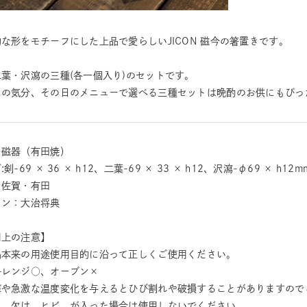
な形をモチーフにした上品で愛らしいJICON 磁今の箸置きです。
葉・沢瀉の三種(各一個入り)のセットです。
日の気分、その日のメニューで選べる三種セットは晩酌のお供にもぴっ
：磁器（有田焼）
剣-69 × 36 × h12、二葉-69 × 33 × h12、沢瀉-φ69 × h12m
：佐賀・有田
イン：大治将典
用上の注意】
品本来の用途使用目的に沿って正しくご使用ください。
子レンジ○、オーブン×
撃や急激な温度変化を与えるとひび割れや破損することがありますので
れ、欠け、ヒビ、が入った場合は使用しないでください。