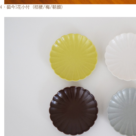
CON・磁今]花小付（桔梗/梅/朝顔）