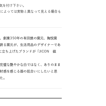
気を付け下さい。
境によっては実物と異なって見える場合も
、創業350年の有田焼の窯元、陶悦窯
誇る窯元が、生活用品のデザイナーであ
に立ち上げたブランドが「JICON 磁
完璧な艶やかな白ではなく、ありのまま
材感を感じる器の肌合いにしたいと思
た。