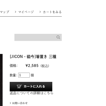
マップ
マイページ
カートをみる
[JICON・磁今]箸置き 三種
価格:
¥2,585
(税込)
数量:
個
返品についての詳細はこちら