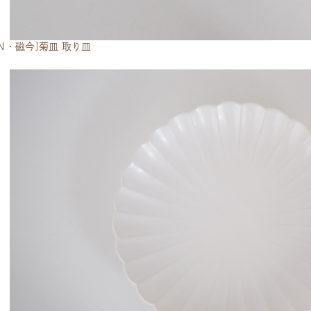
CON・磁今]菊皿 取り皿