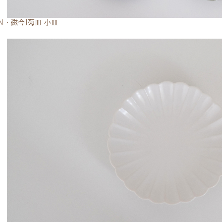
CON・磁今]菊皿 小皿