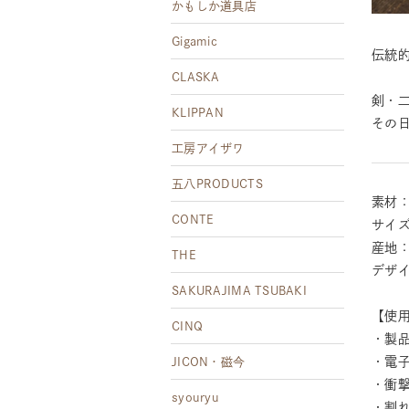
かもしか道具店
Gigamic
伝統的
CLASKA
剣・二
KLIPPAN
その
工房アイザワ
五八PRODUCTS
素材
CONTE
サイズ:
産地
THE
デザ
SAKURAJIMA TSUBAKI
【使
CINQ
・製
・電
JICON・磁今
・衝
syouryu
・割