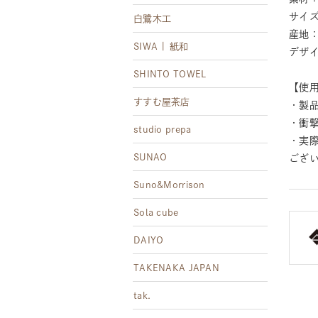
サイズ
白鷺木工
産地
SIWA | 紙和
デザ
SHINTO TOWEL
【使
すすむ屋茶店
・製
・衝
studio prepa
・実
SUNAO
ござ
Suno&Morrison
Sola cube
DAIYO
TAKENAKA JAPAN
tak.