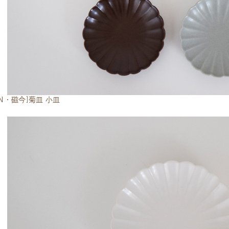
CON・磁今]菊皿 小皿