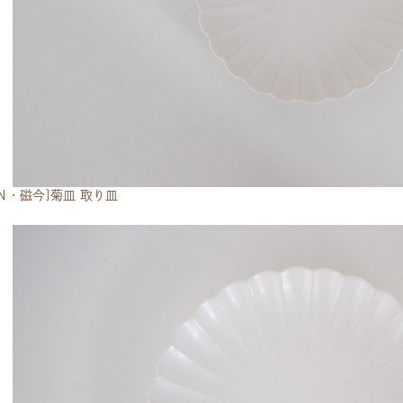
CON・磁今]菊皿 取り皿