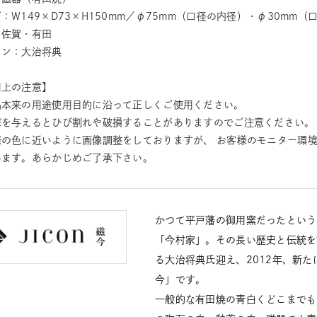
：W149×D73×H150mm／φ75mm（口径の内径）・φ30mm（
：佐賀・有田
イン：大治将典
用上の注意】
品本来の用途使用目的に沿って正しくご使用ください。
撃を与えるとひび割れや破損することがありますのでご注意ください。
際の色に近いように画像調整をしておりますが、 お客様のモニター環
います。あらかじめご了承下さい。
かつて平戸藩の御用窯だったという
「今村家」。その長い歴史と伝統を
る大治将典氏迎え、2012年、新た
今」です。
一般的な有田焼の青白くどこまでも