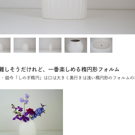
難しそうだけれど、一番楽しめる楕円形フォルム
ON・磁今「しのぎ楕円」は口は大きく奥行きは浅い楕円形のフォルム