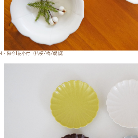
CON・磁今]花小付（桔梗/梅/朝顔）