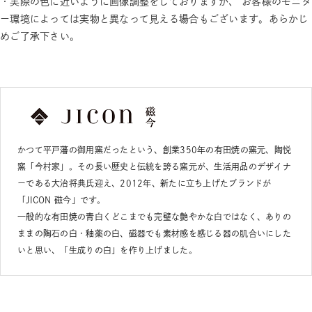
・実際の色に近いように画像調整をしておりますが、 お客様のモニタ
ー環境によっては実物と異なって見える場合もございます。あらかじ
めご了承下さい。
かつて平戸藩の御用窯だったという、創業350年の有田焼の窯元、陶悦
窯「今村家」。その長い歴史と伝統を誇る窯元が、生活用品のデザイナ
ーである大治将典氏迎え、2012年、新たに立ち上げたブランドが
「JICON 磁今」です。
一般的な有田焼の青白くどこまでも完璧な艶やかな白ではなく、ありの
ままの陶石の白・釉薬の白、磁器でも素材感を感じる器の肌合いにした
いと思い、「生成りの白」を作り上げました。