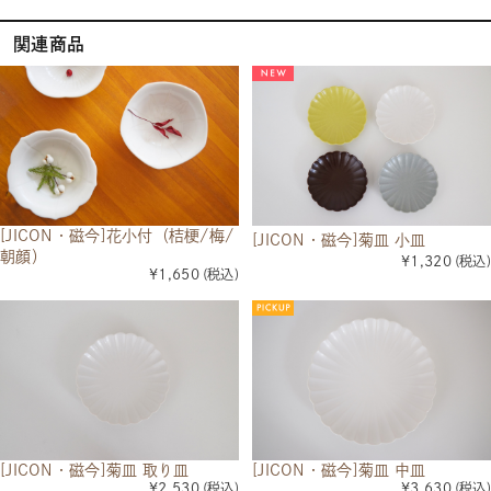
関連商品
[JICON・磁今]花小付（桔梗/梅/
[JICON・磁今]菊皿 小皿
朝顔）
¥1,320
(税込)
¥1,650
(税込)
[JICON・磁今]菊皿 取り皿
[JICON・磁今]菊皿 中皿
¥2,530
(税込)
¥3,630
(税込)