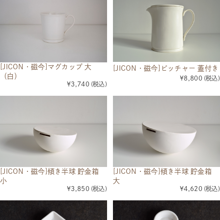
[JICON・磁今]マグカップ 大
[JICON・磁今]ピッチャー 蓋付き
（白）
¥8,800
(税込)
¥3,740
(税込)
[JICON・磁今]傾き半球 貯金箱
[JICON・磁今]傾き半球 貯金箱
小
大
¥3,850
(税込)
¥4,620
(税込)