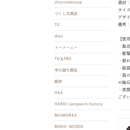
chocolatesoup
素材
サイズ
つくし文具店
デザ
備考
TG
dieci
【使
・製
トートーニー
・衝
TO＆FRO
・割
・磁
中川政七商店
・器
能作
の陶
・実
HAA
ござ
HARIO Lampwork Factory
BAGWORKS
BIRDS' WORDS