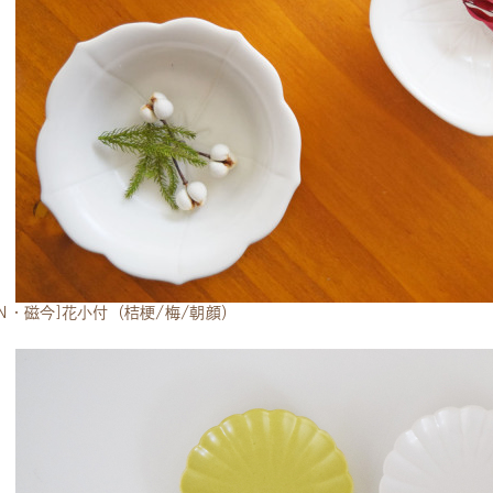
CON・磁今]花小付（桔梗/梅/朝顔）