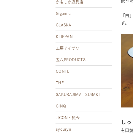
使っ
かもしか道具店
Gigamic
「白
す。
CLASKA
KLIPPAN
工房アイザワ
五八PRODUCTS
CONTE
THE
SAKURAJIMA TSUBAKI
CINQ
JICON・磁今
しっ
syouryu
有田焼