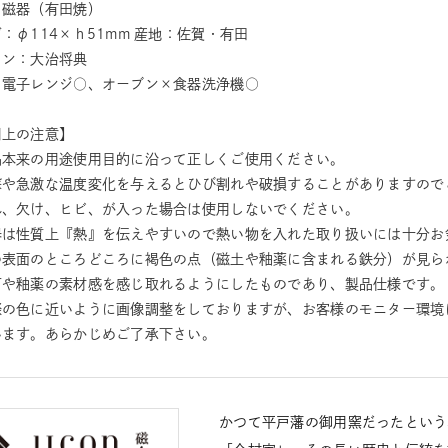
：磁器（有田焼）
：φ114×ｈ51mm 産地：佐賀・有田
イン：大治将典
：電子レンジ○、オーブン×食器洗浄機○
用上の注意】
品本来の用途使用目的に沿って正しくご使用ください。
撃や急激な温度変化を与えるとひび割れや破損することがありますので
れ、欠け、ヒビ、が入った場合は使用しないでください。
器は性質上『熱』を伝えやすいので熱い物を入れた取り扱いには十分お
の表面のところどころに褐色の点（磁土や釉薬に含まれる鉄分）が見ら
石や釉薬の素材感を感じ取れるようにしたものであり、製品仕様です。
際の色に近いように画像調整をしておりますが、お客様のモニター環境
います。あらかじめご了承下さい。
かつて平戸藩の御用窯だったという