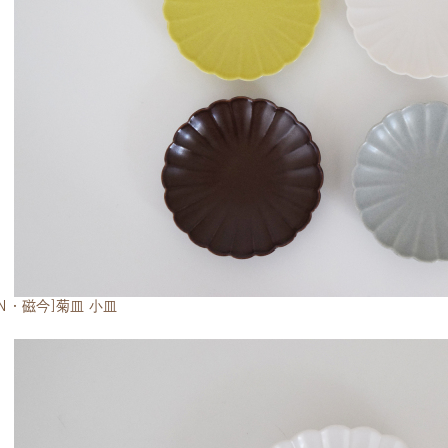
CON・磁今]菊皿 小皿